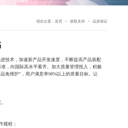
现在位置：
首页
>
获取支持
>
品质保证
书
先进技术，加速新产品开发速度，不断提高产品装配
标准，向国际高水平看齐。加大质量管理投入，积极
产品免维护”，用户满意率
98%
以上的质量目标。让
案。
作规程；