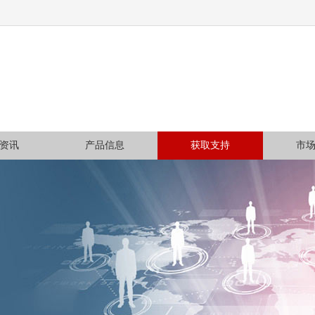
资讯
产品信息
获取支持
市