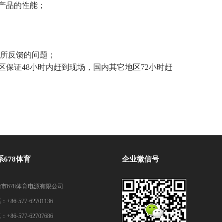
产品的性能；
客所反馈的问题；
保证48
小时内赶到现场，国内其它地区72
小时赶
系678体育
企业微信号
市678体育电源有限公司
+86-577-62701136
+86-577-62707686