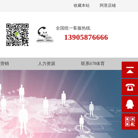
收藏本站
阿里店铺
全国统一客服热线:
13905876666
场营销
人力资源
联系678体育