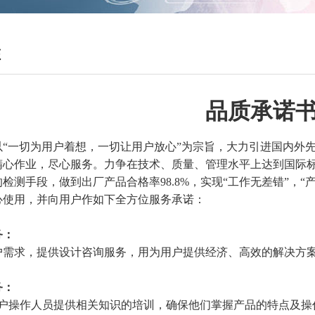
证
品质承诺
以
“一切为用户着想，一切让用户放心”为宗旨，大力引进国内外
精心作业，尽心服务。力争在技术、质量、管理水平上达到国际
检测手段，做到出厂产品合格率98.8%
，实现“工作无差错”，“
心使用，并向用户作如下全方位服务承诺：
务：
户需求，提供设计咨询服务，用为用户提供经济、高效的解决方
务：
户操作人员提供相关知识的培训，确保他们掌握产品的特点及操